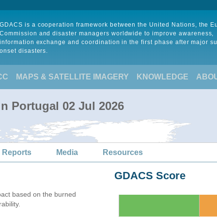
GDACS is a cooperation framework between the United Nations, the 
Commission and disaster managers worldwide to improve awareness,
information exchange and coordination in the first phase after major s
onset disasters.
CC
MAPS & SATELLITE IMAGERY
KNOWLEDGE
ABO
in Portugal 02 Jul 2026
 Reports
Media
Resources
GDACS Score
act based on the burned
bility.