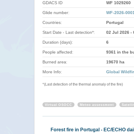
GDACS ID
WF 1029260
Glide number:
WF-2026-000
Countries:
Portugal
Start Date - Last detection*:
02 Jul 2026 -
Duration (days):
6
People affected:
9361 in the b
Burned area:
19670 ha
More Info:
Global Wildfi
*(Last detection of the thermal anomaly of the fire)
Virtual OSOCC
Meteo assessment
Satell
Forest fire in Portugal - EC/ECHO da