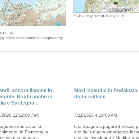
"ECHO Daily Map of 06 July 2026"
 by EC-JRC.
ly official endorsement or acceptance by
endi, ancora fiamme in
Maxi incendio in Andalusia:
monte. Roghi anche in
dodici vittime
ilia e Sardegna ..
1/2026 12:22:00 PM
.
7/11/2026 4:19:00 AM
.
seguono operazioni di
È la Spagna a pagare il prezzo p
gnimento. In Piemonte la
alto della nuova emergenza ince
azione è in generale
che sta investendo il Mediterran