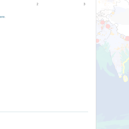
2
3
ere
.