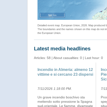
500 km
Detailed event map. European Union, 2026. Map produced
The boundaries and the names shown on this map do not imp
the European Union.
Latest media headlines
Articles: 58 | About casualties: 0 | Last hour: 0
Incendio in Almeria: almeno 12
Inc
vittime e si cercano 23 dispersi
Pie
Sic
7/11/2026 1:18:00 PM
.
7/1
Un grave incendio boschivo sta
Pro
mettendo sotto pressione la Spagna
spe
sud-orientale. Le fiamme, divampate
situ