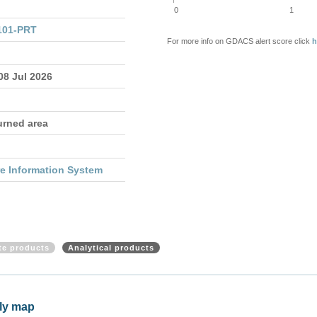
0
1
101-PRT
For more info on GDACS alert score click
h
 08 Jul 2026
urned area
re Information System
ite products
Analytical products
ily map