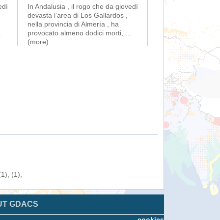
edì
In Andalusia , il rogo che da giovedì
devasta l’area di Los Gallardos ,
nella provincia di Almería , ha
.
provocato almeno dodici morti,
...
(more)
), (1),
UT GDACS
cookies