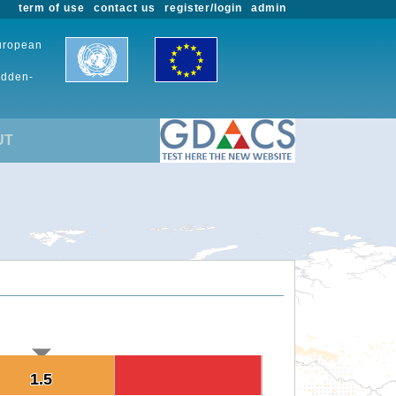
term of use
contact us
register/login
admin
European
udden-
UT
1.5
1.5