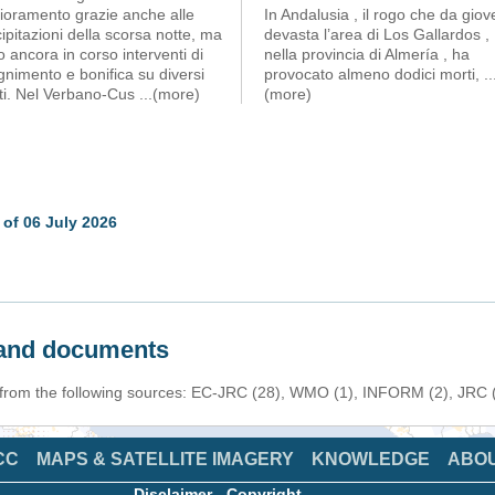
lioramento grazie anche alle
In Andalusia , il rogo che da giov
ipitazioni della scorsa notte, ma
devasta l’area di Los Gallardos ,
 ancora in corso interventi di
nella provincia di Almería , ha
nimento e bonifica su diversi
provocato almeno dodici morti,
..
nti. Nel Verbano-Cus
...(more)
(more)
of 06 July 2026
s and documents
 from the following sources: EC-JRC (28), WMO (1), INFORM (2), JRC (1
CC
MAPS & SATELLITE IMAGERY
KNOWLEDGE
ABO
Disclaimer
-
Copyright