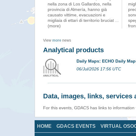
nella zona di Los Gallardos, nella
mig
provincia di Almería, hanno già
prec
causato vittime, evacuazioni e
sono
migliaia di ettari di territorio bruciat
...
speg
(more)
fro
View
more
news
Analytical products
Daily Maps: ECHO Daily Map 
06/Jul/2026 17:56 UTC
Data, images, links, service
For this events, GDACS has links to information
HOME
GDACS EVENTS
VIRTUAL OSO