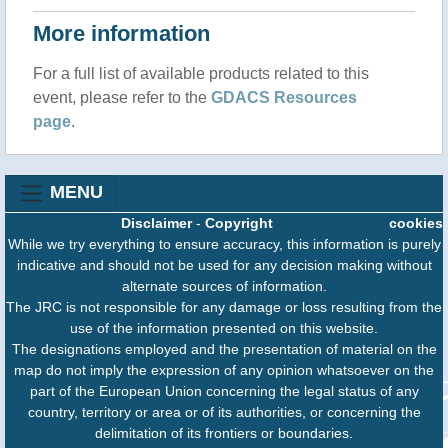
More information
Una artista se cuelga desnuda en una campana en la
Bienal de Venecia
2026-05-07T06:34:00(libertaddigital)
For a full list of available products related to this
event, please refer to the
GDACS Resources
A la prestigiosa Bienal de Arte de Venecia cada vez
page
.
se le cuelan artistas más ridículos. Este evento
estará abierto hasta el próximo 22 de noviembre
para exhibir las propuestas artísticas de cien países
MENU
de todo el mundo, siete de ellos por primera vez
como El Salvador , que tendrá su propio pabellón.
Disclaimer
-
Copyright
cookies
While we try everything to ensure accuracy, this information is purely
indicative and should not be used for any decision making without
21:09 Lambayeque: retraso en dragado de la Presa
Limón genera adicional de US$ 5.9 millones
alternate sources of information.
The JRC is not responsible for any damage or loss resulting from the
2026-05-05T02:12:00(diariocorreo)
use of the information presented on this website.
Faltan respuestas. Un tema que está pasando
The designations employed and the presentation of material on the
desapercibido en los últimos días es la demora en
map do not imply the expression of any opinion whatsoever on the
el inicio del servicio de dragado en la Presa Limón,
part of the European Union concerning the legal status of any
componente muy importante para el funcionamiento
country, territory or area or of its authorities, or concerning the
del Proyecto Olmos en la región Desde el Consejo
delimitation of its frontiers or boundaries.