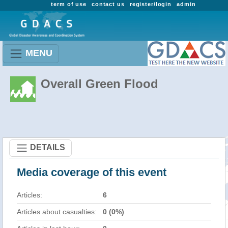
term of use
contact us
register/login
admin
MENU
Overall Green Flood
DETAILS
Media coverage of this event
Articles:
6
Articles about casualties:
0 (0%)